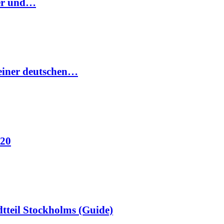
ter und…
 einer deutschen…
020
tteil Stockholms (Guide)