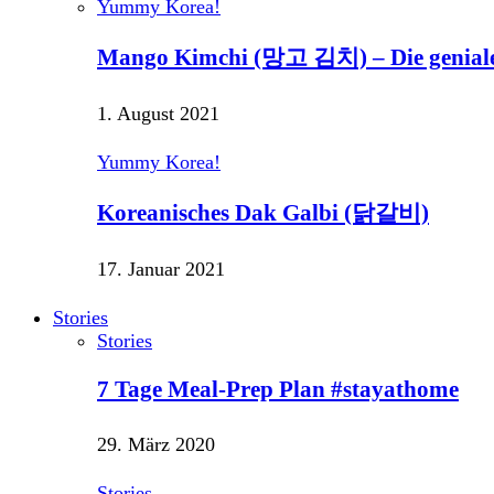
Yummy Korea!
Mango Kimchi (망고 김치) – Die genial
1. August 2021
Yummy Korea!
Koreanisches Dak Galbi (닭갈비)
17. Januar 2021
Stories
Stories
7 Tage Meal-Prep Plan #stayathome
29. März 2020
Stories