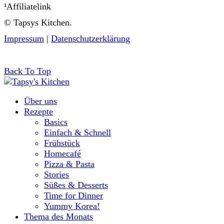
¹Affiliatelink
© Tapsys Kitchen.
Impressum
|
Datenschutzerklärung
Back To Top
Über uns
Rezepte
Basics
Einfach & Schnell
Frühstück
Homecafé
Pizza & Pasta
Stories
Süßes & Desserts
Time for Dinner
Yummy Korea!
Thema des Monats