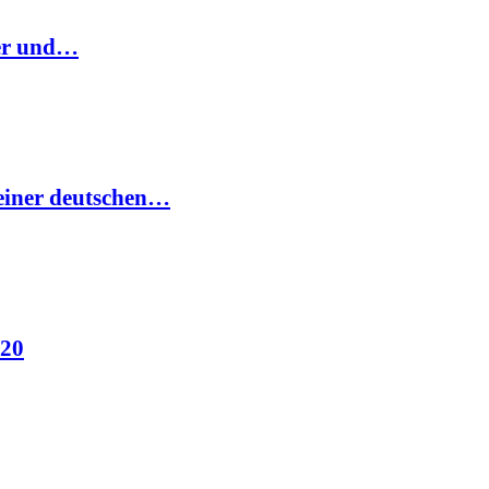
ter und…
 einer deutschen…
020